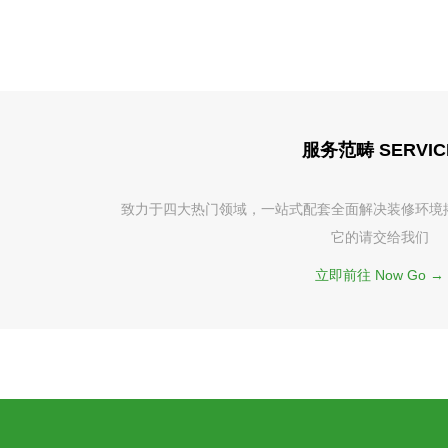
服务范畴 SERVIC
致力于四大热门领域，一站式配套全面解决装修环境
它的请交给我们
立即前往 Now Go →