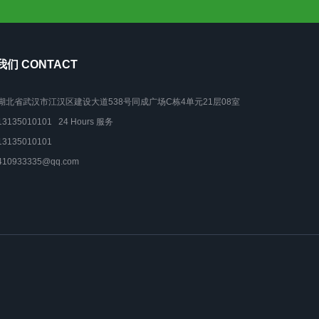
们 CONTACT
湖北省武汉市江汉区建设大道538号同成广场C栋4单元21层08室
13135010101 24 Hours 服务
13135010101
410933335@qq.com