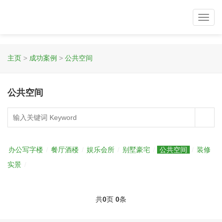
Toggl
navig
主页
>
成功案例
>
公共空间
公共空间
办公写字楼
/
餐厅酒楼
/
娱乐会所
/
别墅豪宅
/
公共空间
/
装修
实景
/
共
0
页
0
条