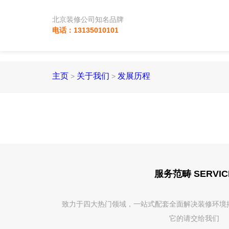
北京装修公司知名品牌
电话：13135010101
主页
>
关于我们
>
发展历程
服务范畴 SERVIC
致力于四大热门领域，一站式配套全面解决装修环境
它的请交给我们