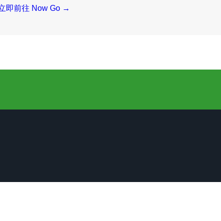
立即前往 Now Go →
快捷入口 Quick Entry
关于我们
服务范畴
微信扫一扫
成功案例
精英团队
新闻资讯